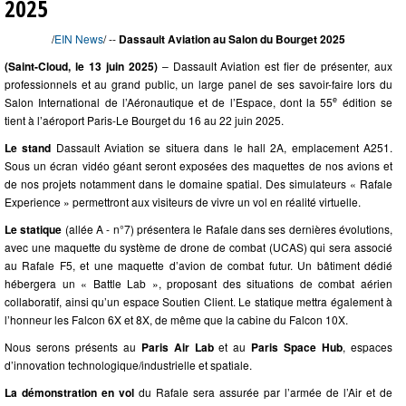
2025
/
EIN News
/ --
Dassault Aviation au Salon du Bourget 2025
(Saint-Cloud, le 13 juin 2025)
– Dassault Aviation est fier de présenter, aux
professionnels et au grand public, un large panel de ses savoir-faire lors du
e
Salon International de l’Aéronautique et de l’Espace, dont la 55
édition se
tient à l’aéroport Paris-Le Bourget du 16 au 22 juin 2025.
Le stand
Dassault Aviation se situera dans le hall 2A, emplacement A251.
Sous un écran vidéo géant seront exposées des maquettes de nos avions et
de nos projets notamment dans le domaine spatial. Des simulateurs « Rafale
Experience » permettront aux visiteurs de vivre un vol en réalité virtuelle.
Le statique
(allée A - n°7) présentera le Rafale dans ses dernières évolutions,
avec une maquette du système de drone de combat (UCAS) qui sera associé
au Rafale F5, et une maquette d’avion de combat futur. Un bâtiment dédié
hébergera un « Battle Lab », proposant des situations de combat aérien
collaboratif, ainsi qu’un espace Soutien Client. Le statique mettra également à
l’honneur les Falcon 6X et 8X, de même que la cabine du Falcon 10X.
Nous serons présents au
Paris Air Lab
et au
Paris Space Hub
, espaces
d’innovation technologique/industrielle et spatiale.
La démonstration en vol
du Rafale sera assurée par l’armée de l’Air et de