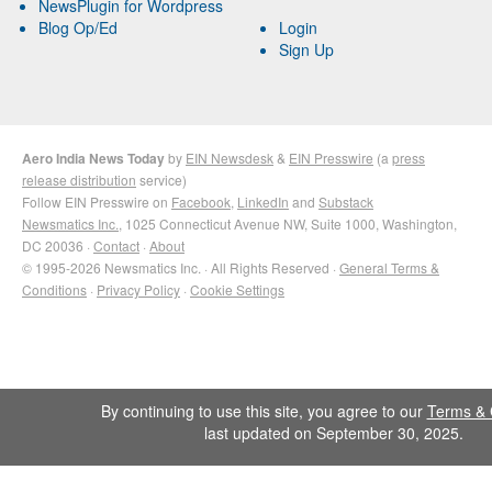
NewsPlugin for Wordpress
Blog Op/Ed
Login
Sign Up
Aero India News Today
by
EIN Newsdesk
&
EIN Presswire
(a
press
release distribution
service)
Follow EIN Presswire on
Facebook
,
LinkedIn
and
Substack
Newsmatics Inc.
, 1025 Connecticut Avenue NW, Suite 1000, Washington,
DC 20036 ·
Contact
·
About
© 1995-2026 Newsmatics Inc. · All Rights Reserved ·
General Terms &
Conditions
·
Privacy Policy
·
Cookie Settings
By continuing to use this site, you agree to our
Terms & 
last updated on September 30, 2025.