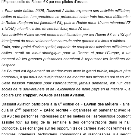
l’Espace, celle du Falcon 6X par nos pilotes d’essais.
« Pour cette édition 2025, Dassault Aviation exposera ses activités militaires,
civiles et duales. Les premières se présentent selon trois horizons différents :
le Rafale d’aujourd’hui (standard F4), puis le Rafale dans 10 ans (standard F5
+ UCAS), et enfin l’avion de combat futur, dans 20 ans.
Nos activités civiles seront notamment illustrées par les Falcon 6X et 10X qui
témoignent du renouvellement en cours de notre gamme d’avions d’affaires.
Enfin, notre projet d’avion spatial, capable de remplir des missions militaires et
civiles, serait un atout stratégique pour la France et pour l’Europe, à un
moment où les grandes puissances cherchent à repousser les frontières de
l’espace.
Le Bourget est également un rendez-vous avec le grand public, toujours plus
nombreux, à qui nous nous réjouissons de montrer nos avions au sol et en vol.
Cette passion française pour l’aéronautique, jamais démentie, est l’un des
socles de la souveraineté et de l’excellence de notre pays en la matière »,
a
déclaré
Eric Trappier
,
P-DG de Dassault Aviation
.
e
Dassault Aviation participera à la 6
édition de
« L’Avion des Métiers »
ainsi
nde
qu’à la 2
opération
« L’Aéro recrute »
organisées en partenariat avec le
GIFAS : les personnes intéressées par les métiers de l’aéronautique pourront
assister tout au long de la semaine à des démonstrations dans le hall
Concorde. Des échanges sur les opportunités de carrière avec nos femmes et
hommes ingénieurs, techniciens, compagnons et responsables RH seront