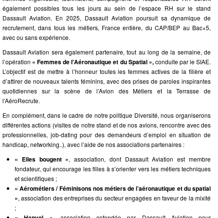
également possibles tous les jours au sein de l’espace RH sur le stand
Dassault Aviation. En 2025, Dassault Aviation poursuit sa dynamique de
recrutement, dans tous les métiers, France entière, du CAP/BEP au Bac+5,
avec ou sans expérience.
Dassault Aviation sera également partenaire, tout au long de la semaine, de
l’opération
« Femmes de l'Aéronautique et du Spatial »,
conduite par le SIAE.
L’objectif est de mettre à l’honneur toutes les femmes actives de la filière et
d’attirer de nouveaux talents féminins, avec des prises de paroles inspirantes
quotidiennes sur la scène de l’Avion des Métiers et la Terrasse de
l’AéroRecrute.
En complément, dans le cadre de notre politique Diversité, nous organiserons
différentes actions (visites de notre stand et de nos avions, rencontre avec des
professionnelles, job-dating pour des demandeurs d’emploi en situation de
handicap, networking..), avec l’aide de nos associations partenaires :
« Elles bougent »
, association, dont Dassault Aviation est membre
fondateur, qui encourage les filles à s’orienter vers les métiers techniques
et scientifiques ;
« Aérométiers / Féminisons nos métiers de l’aéronautique et du spatial
»
, association des entreprises du secteur engagées en faveur de la mixité
;
« Hanvol »
, association cofondée par Dassault Aviation pour