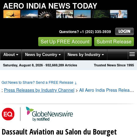
AERO INDIA NEWS TODAY
Questions? +1 (202) 335-3939
Set Up FREE Account
Submit Release
About
News by Country
News by Industry
Saturday, August 8, 2026
·
932,669,289
Articles
Trusted News Since 1995
Get News Alerts
Press Releases
Contact
Got News to Share? Send a FREE Release
↓
;
Press Releases by Industry Channel
>
All Aero India Press Releases
Dassault Aviation au Salon du Bourget